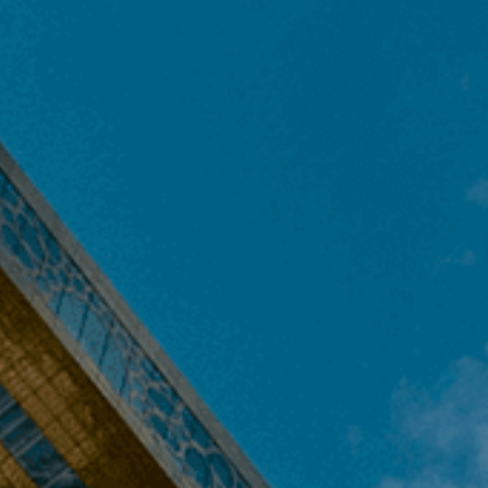
الذين
يستخدمون
قارئ
الشاشة
؛
اضغط
على
Control-
F10
لفتح
قائمة
إمكانية
الوصول.