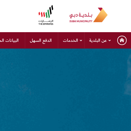
يرجى
ملاحظة:
هذا
الموقع
يتضمن
عن البلدية
الخدمات
الدفع السهل
البيانات ال
نظام
الوصول.
اضغط
على
Control-
F11
لضبط
موقع
الويب
على
ضعاف
البصر