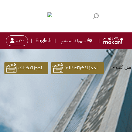
English
سهولة التصفح
دخول
|
|
|
هل أنت
احجز تذكرتك VIP
احجز تذكرتك